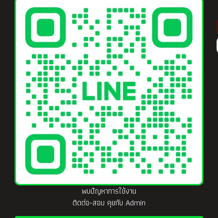
พบปัญหาการใช้งาน
ติดต่อ-สอบ คุยกับ Admin