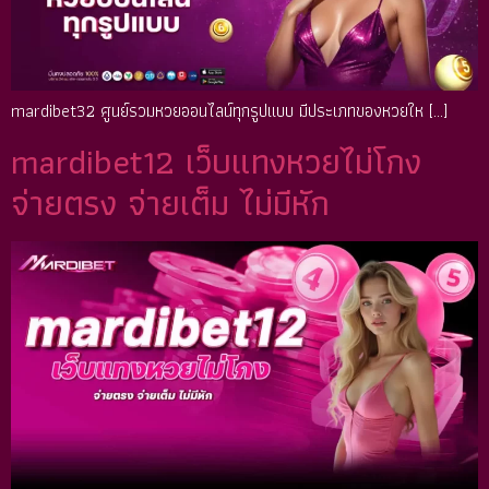
mardibet32 ศูนย์รวมหวยออนไลน์ทุกรูปแบบ มีประเภทของหวยให […]
mardibet12 เว็บแทงหวยไม่โกง
จ่ายตรง จ่ายเต็ม ไม่มีหัก