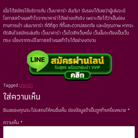
เมื่อได้สมัครใช้บริการกับ เว็บบาคาร่า อันดับ1 รับรองได้เลยว่าผู้เล่นจะมี
โอกาสสร้างผลกำไรจากบาคาร่าได้อย่างแท้จริง เพราะถือได้ว่าเป็นช่อง
ทางการเข้า เล่นบาคาร่า ที่ดีที่สุด ที่ทั้งสะดวกปลอดภัย และมีคุณภาพ หากจะ
ตัดสินใจสมัครเล่นกับ เว็บบาคาร่า เว็บใดสักเว็บหนึ่ง เว็บนั้นจะต้องเป็นเว็บ
ตรง เนื่องจากจะมีโอกาสสร้างผลกำไรได้อย่างงดงาม
Tagged
บาคาร่า
ใส่ความเห็น
อีเมลของคุณจะไม่แสดงให้คนอื่นเห็น
ช่องข้อมูลจำเป็นถูกทำเครื่องหมาย
*
ความเห็น
*