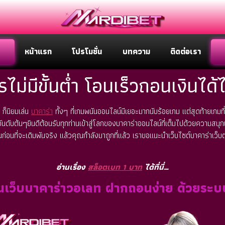
หน้าแรก
โปรโมชั่น
บทความ
ติดต่อเรา
ม่มีขั้นต่ำ โอนเร็วถอนเงินได้ไ
 ก็นิยมเล่น
บาคาร่า
ทั้งๆ ที่เกมพนันออนไลน์มีเยอะมากนับร้อยเกม แต่สุดท้ายเกมที่
ป็นอันดับต้นๆยินดีต้อนรับทุกท่านเข้าสู่โลกของบาคาร่าออนไลน์ที่เต็มไปด้วยควา
งเล่นก่อนที่จะเดิมพันจริง แล้วคุณกำลังมาถูกที่แล้ว เราขอแนะนำเว็บไซต์บาคาร่าเ
อ่านเรื่อง
สล็อตเบท 1 บาท
ได้ที่นี่…
ล่นเว็บบาคาร่าวอเลท ฝากถอนง่าย ด้วยระบ