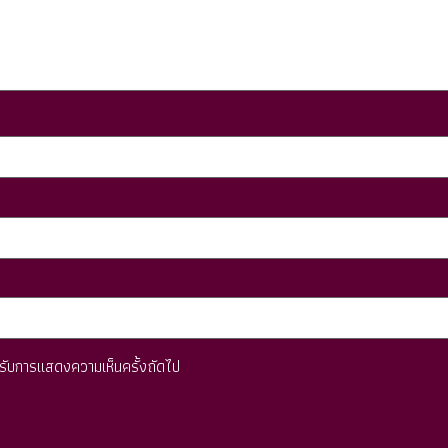
สำหรับการแสดงความเห็นครั้งถัดไป