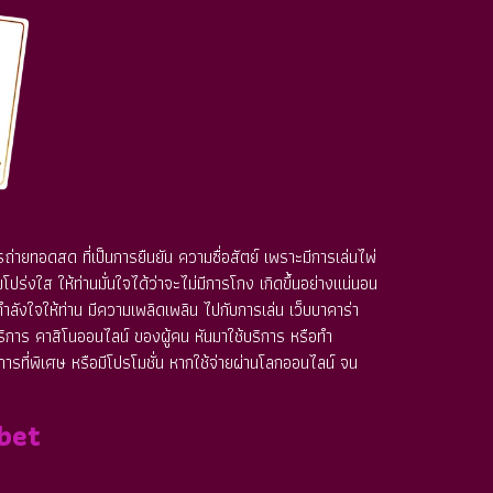
ถ่ายทอดสด ที่เป็นการยืนยัน ความซื่อสัตย์ เพราะมีการเล่นไพ่
งใส ให้ท่านมั่นใจได้ว่าจะไม่มีการโกง เกิดขึ้นอย่างแน่นอน
นกำลังใจให้ท่าน มีความเพลิดเพลิน ไปกับการเล่น เว็บบาคาร่า
บริการ คาสิโนออนไลน์ ของผู้คน หันมาใช้บริการ หรือทำ
ารที่พิเศษ หรือมีโปรโมชั่น หากใช้จ่ายผ่านโลกออนไลน์ จน
ibet