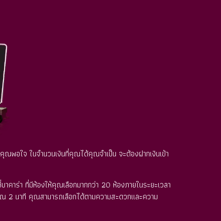
วคุณพอใจ ในจำนวนเงินที่คุณได้คุณจำเป็น จะต้องฝากเงินเข้า
ี่บาคาร่า ที่มีห้องให้คุณเลือกมากกว่า 20 ห้องภายในระยะเวลา
่ประมาณ 2 นาที คุณสามารถเลือกได้ตามความสะดวกและความ