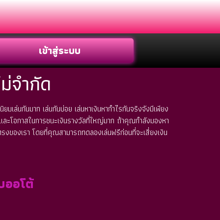
เข้าสู่ระบบ
ม่จำกัด
นิยมเล่นกันมาก เล่นกันบ่อย เล่นหาเงินหากำไรกันจริงจังมีเพียง
มสนุกและโอกาสในการชนะเงินรางวัลที่ใหญ่มาก ถ้าคุณกำลังมองหา
ว็บตรงของเรา โดยที่คุณสามารถทดลองเล่นฟรีก่อนที่จะเสี่ยงเงิน
บออโต้