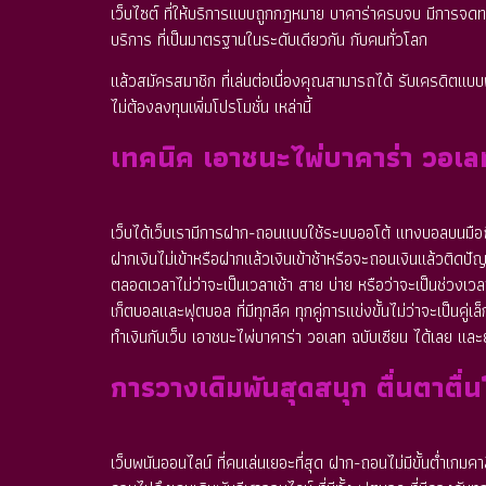
เว็บไซต์ ที่ให้บริการแบบถูกกฎหมาย บาคาร่าครบจบ มีการจดทะ
บริการ ที่เป็นมาตรฐานในระดับเดียวกัน กับคนทั่วโลก
แล้วสมัครสมาชิก ที่เล่นต่อเนื่องคุณสามารถได้ รับเครดิตแบบ
ไม่ต้องลงทุนเพิ่มโปรโมชั่น เหล่านี้
เทคนิค เอาชนะไพ่บาคาร่า วอเล
เว็บได้เว็บเรามีการฝาก-ถอนแบบใช้ระบบออโต้ แทงบอลบนมือถื
ฝากเงินไม่เข้าหรือฝากแล้วเงินเข้าช้าหรือจะถอนเงินแล้วติ
ตลอดเวลาไม่ว่าจะเป็นเวลาเช้า สาย บ่าย หรือว่าจะเป็นช่วงเว
เก็ตบอลและฟุตบอล ที่มีทุกลีค ทุกคู่การแข่งขั้นไม่ว่าจะเป็นค
ทำเงินกับเว็บ เอาชนะไพ่บาคาร่า วอเลท ฉบับเซียน ได้เลย และ
การวางเดิมพันสุดสนุก ตื่นตาตื่น
เว็บพนันออนไลน์ ที่คนเล่นเยอะที่สุด ฝาก-ถอนไม่มีขั้นต่ำเกม