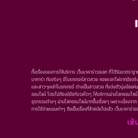
ทั้งเรื่องของการให้บริการ เว็บบาคาร่าวอเลท ที่ได้รับมาตราฐ
บาคาร่า กันจริงๆ มีโบรกเกอร์สาวสวย คอยแจกไพ่จากมือจริงๆ
และสาวๆเหล่าโบรกเกอร์ ต่างเป็นสาวสวย ที่แต่งตัวนุ่งน้อยห่มน
ออนไลน์ โดยไม่ต้องมีข้อกังวลใดๆ ให้บริการผ่านโลกออนไลน์ กั
ธุรกรรมต่างๆ ผ่านโลกออนไลน์มากขึ้นเรื่อยๆ เพราะเนื่องจาก
การใช้จ่ายแบบเก่าๆ ถือเป็นเรื่องที่ล้าสมัยไปแล้ว เว็บบาคาร่าออ
เส้