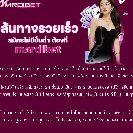
ดียวกับบริษัท ของเราร่วมกัน สร้างเครดิตไป ด้วยกัน และมั่นใจได้ เว็บบาคาร่าจ่า
ด 24 ชั่วโมง ด้วยกติกาการเร่งที่ยุติธรรม โปรงใส ระบบ การเบิกถอนเงินของเ
ห้คุณได้ เพลิดเพลินตลอด 24 ชั่วโมง เป็นบาคาร่าระบบแฟร์เพลย์ ไม่มีการล็อ
 การแข่งขันของเราเป็นไป อย่างบริสุทธิ์ยุติธรรมหน้าไพ่เป็นเช่นไร ก็เป็นเช่นน
 กก็สามารถเข้าถึงได้ง่าย เพราะระบบ เทคโนโลยีที่ทันสมัยมากขึ้น คอมพิวเตอร์ 
น็ต ที่มีราคาถูกลงๆ จนปัจจุบันกลายเป็นปัจจัยสำคัญ ของการใช้ชีวิตของคน ในยุ