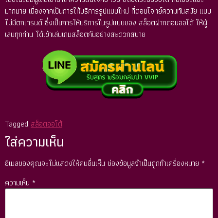
มากมาย เนื่องจากเป็นการให้บริการรูปแบบใหม่ ที่ตอบโจทย์ความทันสมัย แบบ
ไม่มีตกเทรนด์ ซึ่งเป็นการให้บริการในรูปแบบของ สล็อตฝากถอนออโต้ ให้ผู้
เล่นทุกท่าน ได้เข้าเล่นเกมสล็อตกันอย่างสะดวกสบาย
Tagged
สล็อตออโต้
ใส่ความเห็น
อีเมลของคุณจะไม่แสดงให้คนอื่นเห็น
ช่องข้อมูลจำเป็นถูกทำเครื่องหมาย
*
ความเห็น
*