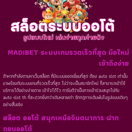
MADIBET ระบบเกมรวดเร็วที่สุด มือใหม่
เข้าถึงง่าย
ถ้าหากกำลังตามหาเว็บสล็อต ที่มีระบบยอดเยี่ยมที่สุด ต้อง auto slot เท่านั้น
มาพร้อมกับระบบเกมที่รวดเร็วที่สุด ไม่ว่าจะเป็นสมาชิกใหม่ ก็สามารถเข้าใช้
บริการได้อย่างง่ายดาย เข้าใจได้ไว การันตีว่าเป็นการเข้าร่วมสนุกไปกับ
auto slot th ที่สะดวกยิ่งกว่าเดิมหลายเท่า ฉีกกฎการเดิมพันในรูปแบบเดิมๆ
อย่างสิ้นเชิง
สล็อต ออโต้ สนุกเหนือจินตนาการ ฝาก
ถอนออโต้