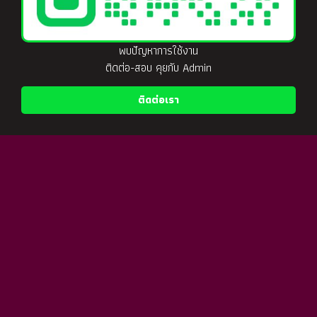
พบปัญหาการใช้งาน
ติดต่อ-สอบ คุยกับ Admin
ติดต่อเรา