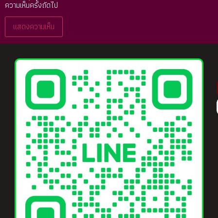
ความเห็นครั้งถัดไป