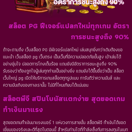
สล็อต PG ฟีเจอร์แปลกใหม่ทุกเกม อัตรา
การชนะสูงถึง 90%
ถ้าจะถามถึง เว็บสล็อต PG มีฟีเจอร์แปลกใหม่ เล่นสนุกยิ่งกว่าเดิมต้องขอ
แนะนำ เว็บสล็อต pg เว็บตรง เป็นเว็บที่มีความปลอดภัยขั้นสูง เข้าเล่นได้
อย่างอุ่นใจ ปลอดการโกงเต็มร้อย แถมยังมีอัตราการชนะสูงถึง 90%
รับรองว่าต้องถูกใจผู้เล่นทุกท่านเป็นอย่างยิ่ง แถมยังได้ขึ้นชื่อว่าเป็น สล็อต
เว็บใหญ่ pg เปิดให้บริการเกมสล็อตทุกรูปแบบ การันตีว่าความมันส์ และ
ความบันเทิงของทางเรานั้น ไม่มีที่ไหนเทียบได้แน่นอน
สล็อตพีจี สปินโบนัสแตกง่าย สุดยอดเกม
ทำเงินมาแรง
สุดยอดเกมทำเงินมาแรงเบอร์ 1 แห่งวงการสายปั่น สล็อตพีจี ทำเงินได้ยอด
เยี่ยมของจริงและดีที่สุดในตอนนี้ สำหรับท่านใดที่กำลังเซ็งกับการลงทุนในเบท